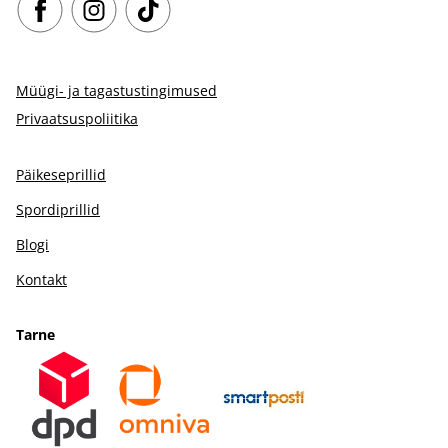
Müügi- ja tagastustingimused
Privaatsuspoliitika
Päikeseprillid
Spordiprillid
Blogi
Kontakt
Tarne