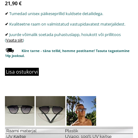
21,90 €
✔
Tumedad unisex päikeseprillid kuldsete detailidega.
✔
Kvaliteetne raam on valmistatud vastupidavatest materjalidest.
✔
Juurde võimalik soetada puhastuslapp, hoiukott või prillitoos
(
Vaata siit
)
Kiire tarne - täna tellid, homme postitame! Tasuta tagastamine
14p jooksul.
Lisa ostukorvi