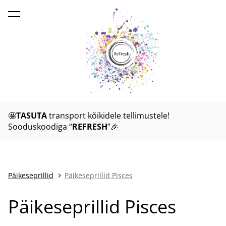
lisati ostukorvi.
Vaata ostukorvi
🤩
TASUTA
transport kõikidele tellimustele!
Sooduskoodiga “
REFRESH
”🎉
Päikeseprillid
Päikeseprillid Pisces
Päikeseprillid Pisces