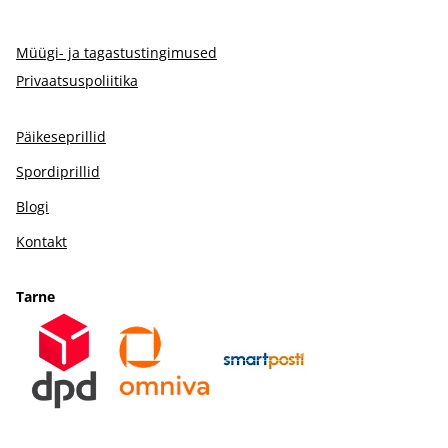
Müügi- ja tagastustingimused
Privaatsuspoliitika
Päikeseprillid
Spordiprillid
Blogi
Kontakt
Tarne