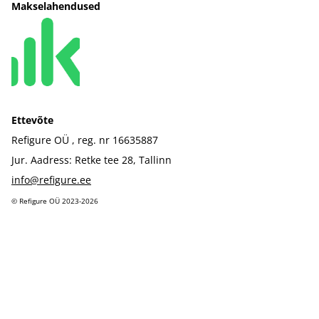
Makselahendused
Ettevõte
Refigure OÜ , reg. nr 16635887
Jur. Aadress: Retke tee 28, Tallinn
info@refigure.ee
©️ Refigure OÜ 2023-2026