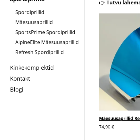
👉
Tutvu lähemal
Spordiprillid
Mäesuusaprillid
SportsPrime Spordiprillid
AlpineElite Mäesuusaprillid
Refresh Spordiprillid
Kinkekomplektid
Kontakt
Blogi
Mäesuusaprillid Re
74,90 €