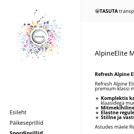
🤩
TASUTA
transp
AlpineElite 
Refresh Alpine E
Refresh Alpine El
premium-klassi m
🔹
Komplektis ka
klaasidega mudel
🔹
Mitmekihilin
Esileht
🔹
Elastne regul
🔹
Stiilne ja vas
Päikeseprillid
Astudes mäele Refr
Spordiprillid