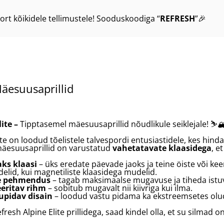
ort kõikidele tellimustele! Sooduskoodiga “
REFRESH
”🎉
Mäesuusaprillid
lite –
Tipptasemel mäesuusaprillid nõudlikule seiklejale! ⛷️🏔
ite on loodud tõelistele talvespordi entusiastidele, kes hin
äesuusaprillid on varustatud
vahetatavate klaasidega
, e
ks klaasi
– üks eredate päevade jaoks ja teine öiste või kee
id, kui magnetiliste klaasidega mudelid.
e pehmendus
– tagab maksimaalse mugavuse ja tiheda istu
eeritav rihm
– sobitub mugavalt nii kiivriga kui ilma.
tupidav disain
– loodud vastu pidama ka ekstreemsetes olu
esh Alpine Elite prillidega, saad kindel olla, et su silmad o