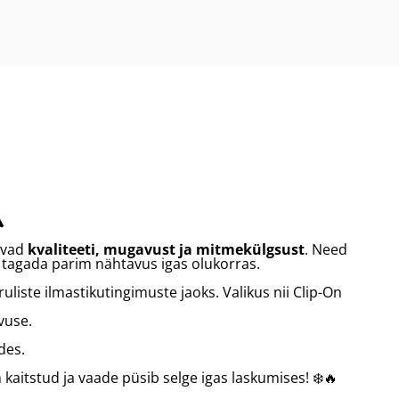
lisati ostukorvi.
Vaata ostukorvi
️
davad
k
valiteeti, mugavust ja mitmekülgsust
. Need
t tagada parim nähtavus igas olukorras.
ruliste ilmastikutingimuste jaoks. Valikus nii Clip-On
vuse.
des.
n kaitstud ja vaade püsib selge igas laskumises! ❄️🔥