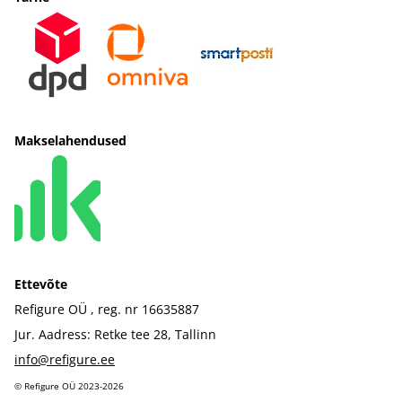
Makselahendused
Ettevõte
Refigure OÜ , reg. nr 16635887
Jur. Aadress: Retke tee 28, Tallinn
info@refigure.ee
©️ Refigure OÜ 2023-2026