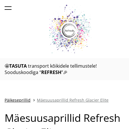
lisati ostukorvi.
Vaata ostukorvi
🤩
TASUTA
transport kõikidele tellimustele!
Sooduskoodiga “
REFRESH
”🎉
Päikeseprillid
Mäesuusaprillid Refresh Glacier Elite
Mäesuusaprillid Refresh