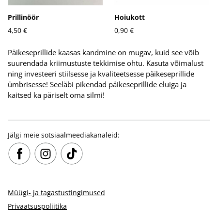
Prillinöör
Hoiukott
4,50 €
0,90 €
Päikeseprillide kaasas kandmine on mugav, kuid see võib
suurendada kriimustuste tekkimise ohtu. Kasuta võimalust
ning investeeri stiilsesse ja kvaliteetsesse päikeseprillide
ümbrisesse! Seeläbi pikendad päikeseprillide eluiga ja
kaitsed ka päriselt oma silmi!
Jälgi meie sotsiaalmeediakanaleid:
Müügi- ja tagastustingimused
Privaatsuspoliitika