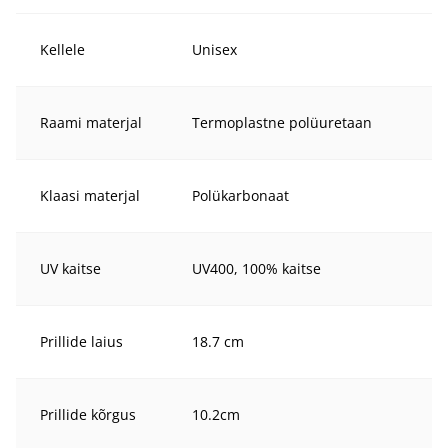
Kellele
Unisex
Raami materjal
Termoplastne polüuretaan
Klaasi materjal
Polükarbonaat
UV kaitse
UV400, 100% kaitse
Prillide laius
18.7 cm
Prillide kõrgus
10.2cm