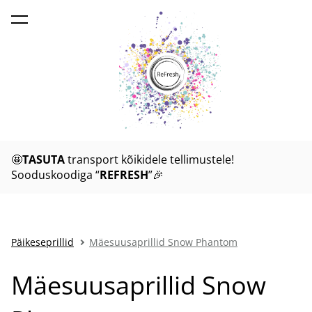
lisati ostukorvi.
Vaata ostukorvi
🤩
TASUTA
transport kõikidele tellimustele!
Sooduskoodiga “
REFRESH
”🎉
Päikeseprillid
Mäesuusaprillid Snow Phantom
Mäesuusaprillid Snow