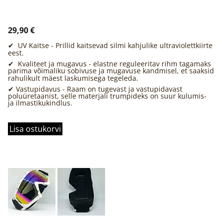
29,90 €
✔ UV Kaitse - Prillid kaitsevad silmi kahjulike ultraviolettkiirte
eest.
✔ Kvaliteet ja mugavus - elastne reguleeritav rihm tagamaks
parima võimaliku sobivuse ja mugavuse kandmisel, et saaksid
rahulikult mäest laskumisega tegeleda.
✔ Vastupidavus - Raam on tugevast ja vastupidavast
poluüretaanist, selle materjali trumpideks on suur kulumis-
ja ilmastikukindlus.
Lisa ostukorvi