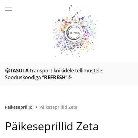
lisati ostukorvi.
Vaata ostukorvi
🤩
TASUTA
transport kõikidele tellimustele!
Sooduskoodiga “
REFRESH
”🎉
Päikeseprillid
Päikeseprillid Zeta
Päikeseprillid Zeta