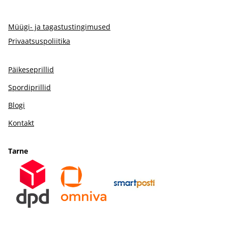
Müügi- ja tagastustingimused
Privaatsuspoliitika
Päikeseprillid
Spordiprillid
Blogi
Kontakt
Tarne