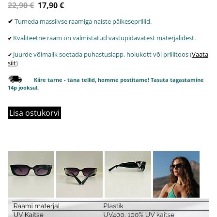
22,90 €
17,90 €
✔
Tumeda massiivse raamiga naiste päikeseprillid.
Kvaliteetne raam on valmistatud vastupidavatest materjalidest.
✔
Juurde võimalik soetada puhastuslapp, hoiukott või prillitoos (
Vaata
✔
siit
)
Kiire tarne - täna tellid, homme postitame! Tasuta tagastamine
14p jooksul.
Lisa ostukorvi