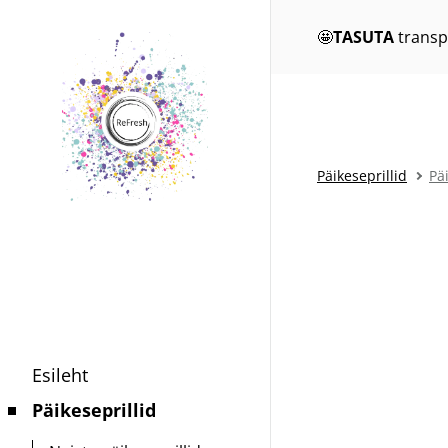
🤩
TASUTA
transp
Päikeseprillid
Pä
Esileht
Päikeseprillid