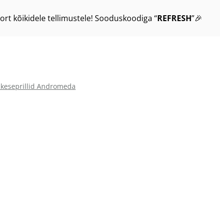
ort kõikidele tellimustele! Sooduskoodiga “
REFRESH
”🎉
ikeseprillid Andromeda