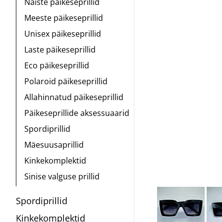
Naiste päikeseprillid
Meeste päikeseprillid
Unisex päikeseprillid
Laste päikeseprillid
Eco päikeseprillid
Polaroid päikeseprillid
Allahinnatud päikeseprillid
Päikeseprillide aksessuaarid
Spordiprillid
Mäesuusaprillid
Kinkekomplektid
Sinise valguse prillid
Spordiprillid
Kinkekomplektid