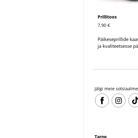
Prillitoos
7,90 €
Päikeseprillide ka
ja kvaliteetsesse p
Jälgi meie sotsiaalm
Tarne