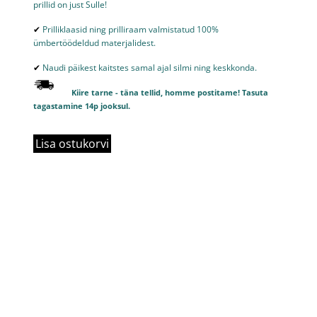
prillid on just Sulle!
✔
Prilliklaasid ning prilliraam valmistatud 100%
ümbertöödeldud materjalidest.
✔
Naudi päikest kaitstes samal ajal silmi ning keskkonda.
Kiire tarne - täna tellid, homme postitame! Tasuta
tagastamine 14p jooksul.
Lisa ostukorvi