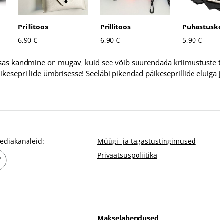
Prillitoos
Prillitoos
Puhastusk
6,90 €
6,90 €
5,90 €
asas kandmine on mugav, kuid see võib suurendada kriimustuste te
äikeseprillide ümbrisesse! Seeläbi pikendad päikeseprillide eluiga 
eediakanaleid:
Müügi- ja tagastustingimused
Privaatsuspoliitika
Makselahendused