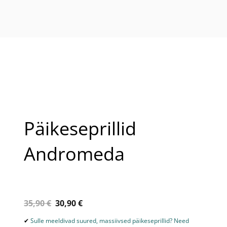
lisati ostukorvi.
Vaata ostukorvi
Päikeseprillid
Andromeda
35,90 €
30,90 €
✔
Sulle meeldivad suured, massiivsed päikeseprillid? Need