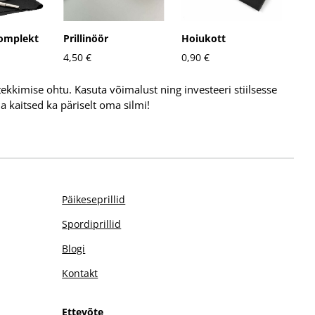
omplekt
Prillinöör
Hoiukott
4,50 €
0,90 €
kkimise ohtu. Kasuta võimalust ning investeeri stiilsesse
ja kaitsed ka päriselt oma silmi!
Päikeseprillid
Spordiprillid
Blogi
Kontakt
Ettevõte