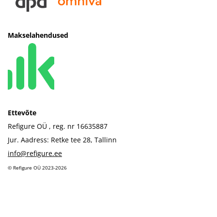
Makselahendused
Ettevõte
Refigure OÜ , reg. nr 16635887
Jur. Aadress: Retke tee 28, Tallinn
info@refigure.ee
©️ Refigure OÜ 2023-2026