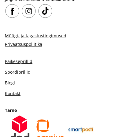
Müügi- ja tagastustingimused
Privaatsuspoliitika
Päikeseprillid
Spordiprillid
Blogi
Kontakt
Tarne