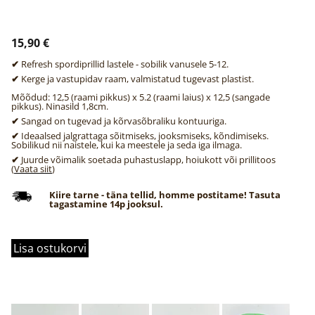
15,90 €
✔
Refresh spordiprillid lastele - sobilik vanusele 5-12.
✔
Kerge ja vastupidav raam, valmistatud tugevast plastist.
Mõõdud: 12,5 (raami pikkus) x 5.2 (raami laius) x 12,5 (sangade
pikkus). Ninasild 1,8cm.
✔
Sangad on tugevad ja kõrvasõbraliku kontuuriga.
✔
Ideaalsed jalgrattaga sõitmiseks, jooksmiseks, kõndimiseks.
Sobilikud nii naistele, kui ka meestele ja seda iga ilmaga.
✔
Juurde võimalik soetada puhastuslapp, hoiukott või prillitoos
(
Vaata siit
)
Kiire tarne - täna tellid, homme postitame! Tasuta
tagastamine 14p jooksul.
Lisa ostukorvi