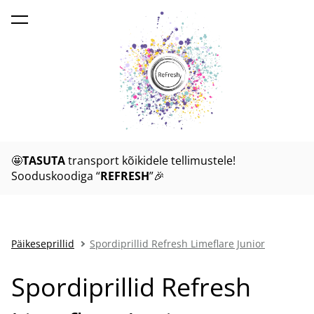
lisati ostukorvi.
Vaata ostukorvi
🤩
TASUTA
transport kõikidele tellimustele!
Sooduskoodiga “
REFRESH
”🎉
Päikeseprillid
Spordiprillid Refresh Limeflare Junior
Spordiprillid Refresh