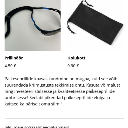
Prillinöör
Hoiukott
4,50 €
0,90 €
Päikeseprillide kaasas kandmine on mugav, kuid see võib
suurendada kriimustuste tekkimise ohtu. Kasuta võimalust
ning investeeri stiilsesse ja kvaliteetsesse päikeseprillide
ümbrisesse! Seeläbi pikendad päikeseprillide eluiga ja
kaitsed ka päriselt oma silmi!
Jälgi meie sotsiaalmeediakanaleid: