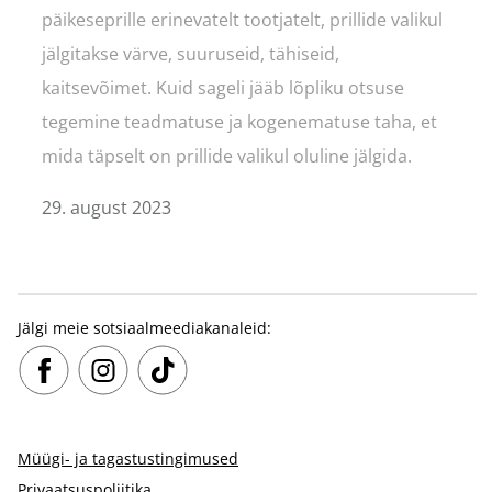
päikeseprille erinevatelt tootjatelt, prillide valikul
jälgitakse värve, suuruseid, tähiseid,
kaitsevõimet. Kuid sageli jääb lõpliku otsuse
tegemine teadmatuse ja kogenematuse taha, et
mida täpselt on prillide valikul oluline jälgida.
29. august 2023
Jälgi meie sotsiaalmeediakanaleid:
Müügi- ja tagastustingimused
Privaatsuspoliitika