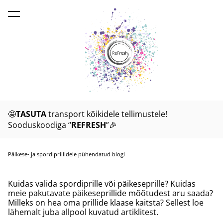
lisati ostukorvi.
Vaata ostukorvi
🤩
TASUTA
transport kõikidele tellimustele!
Sooduskoodiga “
REFRESH
”🎉
Päikese- ja spordiprillidele pühendatud blogi
Kuidas valida spordiprille või päikeseprille? Kuidas
meie pakutavate päikeseprillide mõõtudest aru saada?
Milleks on hea oma prillide klaase kaitsta? Sellest loe
lähemalt juba allpool kuvatud artiklitest.